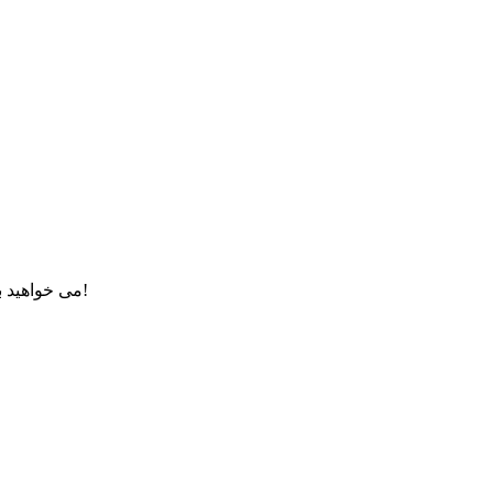
تماس بگیرید؟ همین الان ملحق شوید، همین الان بپیوندید!
می خواهید ب