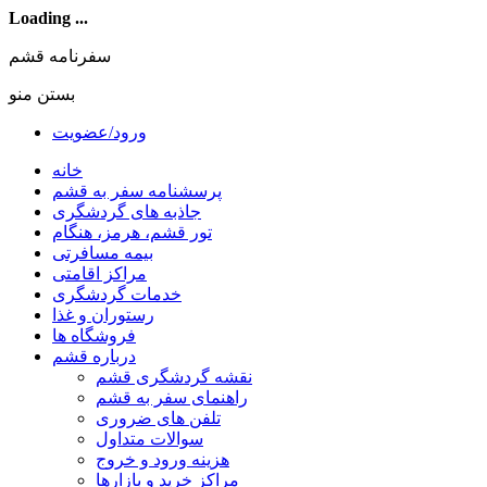
Loading ...
سفرنامه قشم
بستن منو
ورود/عضویت
خانه
پرسشنامه سفر به قشم
جاذبه های گردشگری
تور قشم، هرمز، هنگام
بیمه مسافرتی
مراکز اقامتی
خدمات گردشگری
رستوران و غذا
فروشگاه ها
درباره قشم
نقشه گردشگری قشم
راهنمای سفر به قشم
تلفن های ضروری
سوالات متداول
هزینه ورود و خروج
مراکز خرید و بازارها