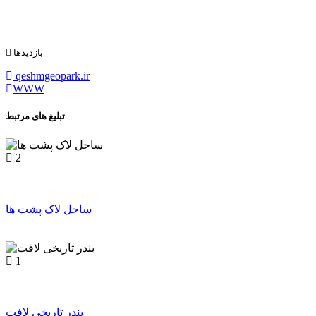
بازدیدها
qeshmgeopark.ir
WWW
تبلیغ های مرتبط
2
ساحل لاک پشت ها
1
بندر تاریخی لافت