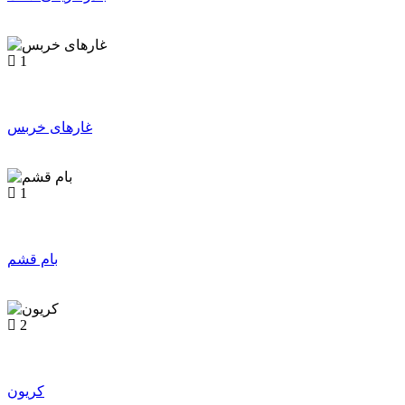
1
غارهای خربس
1
بام قشم
2
کریون