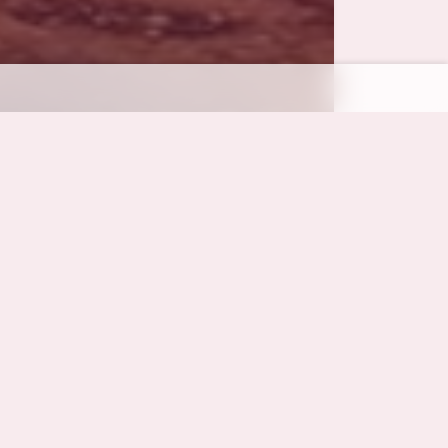
ایران, جزیره قشم-کانی