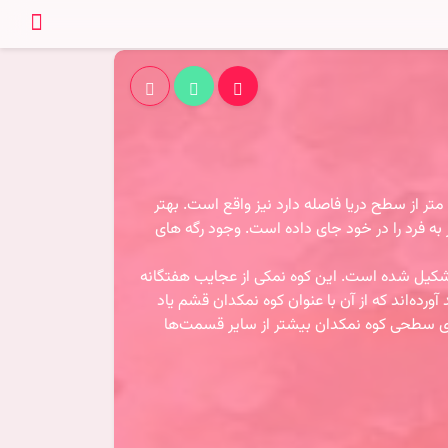
غار نمک در فاصله ۹۰ کیلومتری از شهر قشم قرار گرفته است و در بخش انتهایی جنوب غربی جزیره کوه گنبدی که به شکل 237 متر از سطح دریا فاصله دارد نیز واقع است. بهتر
به فرد را در خود جای داده است. وجود رگه های
 تشکیل شده است. این کوه نمکی از عجایب هفتگانه
رده‌اند که از آن با عنوان کوه نمکدان قشم یاد
های سطحی کوه نمکدان بیشتر از سایر قسمت‌ها