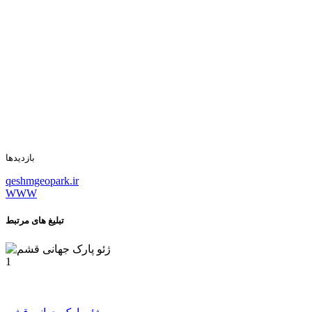
بازدیدها
qeshmgeopark.ir
WWW
تبلیغ های مرتبط
1