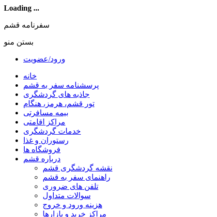
Loading ...
سفرنامه قشم
بستن منو
ورود/عضویت
خانه
پرسشنامه سفر به قشم
جاذبه های گردشگری
تور قشم، هرمز، هنگام
بیمه مسافرتی
مراکز اقامتی
خدمات گردشگری
رستوران و غذا
فروشگاه ها
درباره قشم
نقشه گردشگری قشم
راهنمای سفر به قشم
تلفن های ضروری
سوالات متداول
هزینه ورود و خروج
مراکز خرید و بازارها