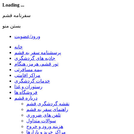
Loading ...
سفرنامه قشم
بستن منو
ورود/عضویت
خانه
پرسشنامه سفر به قشم
جاذبه های گردشگری
تور قشم، هرمز، هنگام
بیمه مسافرتی
مراکز اقامتی
خدمات گردشگری
رستوران و غذا
فروشگاه ها
درباره قشم
نقشه گردشگری قشم
راهنمای سفر به قشم
تلفن های ضروری
سوالات متداول
هزینه ورود و خروج
مراکز خرید و بازارها