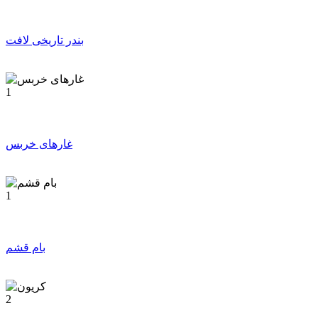
بندر تاریخی لافت
1
غارهای خربس
1
بام قشم
2