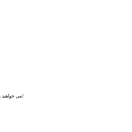
تماس بگیرید؟ همین الان ملحق شوید، همین الان بپیوندید!
می خواهید ب