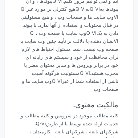
ایم و نمی توانیم مرور کنیم.Q-Viپیوندها ، و آن
پیوندها بهQ-ViبهQ-Viهیچ کنترلی بر موارد غیرQ-
Viوب سایت ها و صفحات وب ، و هیچ مسئولیتی
در قبال محتویات و استفاده از آنها ندارد. با پیوند
دادن به یکQ-Viوب سایت یا صفحه وب ،Q-
Viنشان دهنده یا دلالت بر تأیید چنین وب سایت یا
صفحه وب نیست. شما مسئول احتیاط های لازم
برای محافظت از خود و سیستم های رایانه ای
خود در برابر ویروس ها و سایر محتوای مضر یا
مخرب هستید.Q-Viمسئولیت هرگونه آسیب
ناشی از استفاده شما از غیرQ-Viوب سایت ها و
صفحات وب
مالکیت معنوی.
کلیه مطالب موجود در سرویس و کلیه مطالب و
خدمات ارائه شده توسط یا از طریقQ-Vi،
شرکتهای تابعه ، شرکتهای تابعه ، کارمندان ،