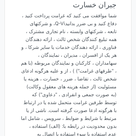
جبران خسارت
شما موافقت می کنید که غرامت پرداخت کنید ،
دفاع کنید و بی ضرر بدانیدQ-Vi، و شرکتهای
تابعه ، شرکتهای وابسته ، نام تجاری مشترک ،
همه تبلیغ کنندگان شخص ثالث ، ارائه دهندگان
فناوری ، ارائه دهندگان خدمات یا سایر شرکا ، و
هر یک از افسران ، مدیران ، نمایندگان ،
سهامداران ، کارکنان و نمایندگان مربوطه (با هم
، "طرفهای غرامت") ) ، از و علیه هرگونه ادعای
شخص ثالث ، تقاضا ، ضرر ، خسارت ، هزینه یا
مسئولیت (از جمله هزینه های معقول وکالت)
(به صورت جمعی و انفرادی ، "دعاوی") که
توسط طرفین غرامت متحمل شده یا در ارتباط
با هرگونه ادعا صورت گرفته است. ناشی از یا
مرتبط با شرایط و ضوابط ، سرویس ، شامل اما
بدون محدودیت در رابطه با: (الف) استفاده ،
عدم استفاده یا سوء استفاده یا اتصال به