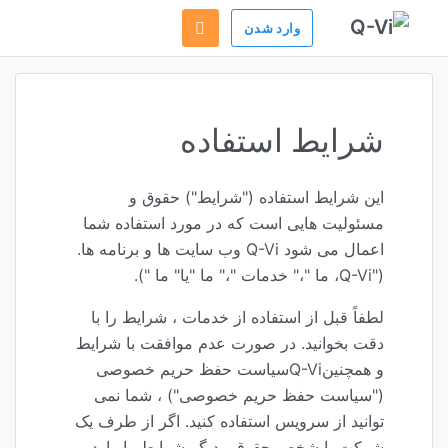
وارد شدن
شرایط استفاده
این شرایط استفاده ("شرایط") حقوق و
مسئولیت هایی است که در مورد استفاده شما
اعمال می شود Q-Vi وب سایت ها و برنامه ها.
("Q-Vi، ما "،" خدمات "،" ما "یا" ما ").
لطفاً قبل از استفاده از خدمات ، شرایط را با
دقت بخوانید. در صورت عدم موافقت با شرایط
و همچنینQ-Viسیاست حفظ حریم خصوصی
("سیاست حفظ حریم خصوصی") ، شما نمی
توانید از سرویس استفاده کنید. اگر از طرف یک
شرکت یا شخص حقوقی دیگر شرایط را وارد می