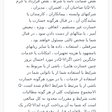
نقض ضمانت نامه یا شرط ، نقض قرارداد یا جرم
،Q-Viیا صاحبان آن ، افسران ، مدیران ،
شرکتهای وابسته ، پیمانکاران ، کارمندان یا
نمایندگان آن ، در قبال هرگونه خسارت یا
خسارت غیر مستقیم ، اتفاقی ، ویژه ، تبعیض
آمیز ، یا مثالهای از دست دادن سود ، در قبال
شما یا شخص ثالثی مسئول خواهند بود ،
سرقفلی ، استفاده ، داده ها یا سایر زیانهای
نامشهود یا هزینه تجهیزات ، امکانات یا خدمات
جایگزین (حتی اگرQ-Viدر مورد احتمال بروز
چنین خسارت هایی) ، ناشی از یا مربوط به
شرایط یا استفاده شما از یا ناتوانی شما در
استفاده از خدمات ، یا در مورد هرگونه خسارت
ناشی از یا مرتبط با شرایط اعلام شده است.Q-
Viمجموع مسئولیت کلی از هر گونه مطالبات
تحت شرایط و مقررات محدود به کل مبالغی
است که شما به آن پرداخت کرده ایدQ-Viدر یک
(1) سال بلافاصله قبل از وقوع خسارت یا