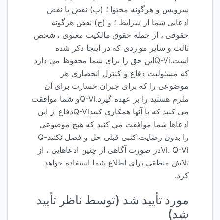
سرویس و هرگونه محتوا ؛ (ب) نقض یا نقض
ادعایی شما از شرایط ؛ و (ج) نقض هرگونه
حقوقی ، از جمله حقوق مالکیت معنوی ، شخص
ثالث و سایر مواردی که در اینجا ذکر شده
است.Q-Viاین حق را برای شما محفوظ می دارد
که مسئولیت دفاع و کنترل انحصاری هر
موضوعی را که برای جبران خسارت برای آن
ملزم هستید را بر عهده گیرد.Q-Viو شما موافقت
می کنید که با آنها همکاری کنیدQ-Viدفاع از این
ادعاها شما موافقت می کنید که هیچ موضوعی
را بدون رضایت کتبی قبلی حل و فصل نکنیدQ-
Vi. Q-Viدر صورت آگاهی از چنین ادعاهایی ، از
تلاش منطقی برای اطلاع شما استفاده خواهد
کرد.
مورد تأیید شد (توسط ناظر تأیید
شد)