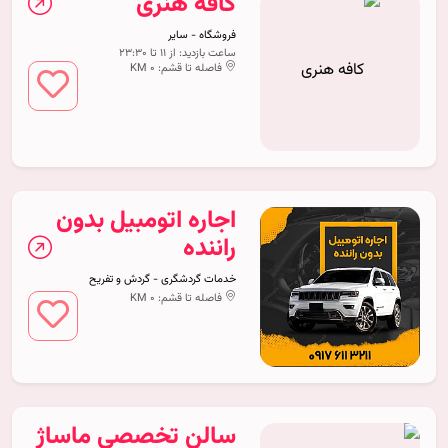
کافه هنری
فروشگاه - سایر
ساعت بازدید: از 11 تا 23:30
فاصله تا قشم: 0 KM
اجاره اتومبیل بدون
راننده
خدمات گردشگری - گردش و تفریح
فاصله تا قشم: 0 KM
سالن تخصصی ماساژ