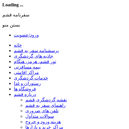
Loading ...
سفرنامه قشم
بستن منو
ورود/عضویت
خانه
پرسشنامه سفر به قشم
جاذبه های گردشگری
تور قشم، هرمز، هنگام
بیمه مسافرتی
مراکز اقامتی
خدمات گردشگری
رستوران و غذا
فروشگاه ها
درباره قشم
نقشه گردشگری قشم
راهنمای سفر به قشم
تلفن های ضروری
سوالات متداول
هزینه ورود و خروج
مراکز خرید و بازارها