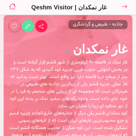
غار نمکدان | Qeshm Visitor
جاذبه - طبیعی و گردشگری
غار نمکدان
غار نمک در فاصله ۹۰ کیلومتری از شهر قشم قرار گرفته است و
در بخش انتهایی جنوب غربی جزیره کوه گنبدی که به شکل 237
متر از سطح دریا فاصله دارد نیز واقع است. بهتر است بدانید که
غار نمکی جزیره قشم یکی از زیباترین جاذبه های طبیعی در
هرمزگان است که مجموعه ای از زیبایی های منحصر به فرد را در
خود جای داده است. وجود رگه های سفید نمک بر بدنه این کوه
از دور منظره ای زیبا را نمایان می سازد.
کوه نمکدان قشم یکی دیگر از جاذبه‌های خارق‌العاده جزیره قشم
و جزو محبوب‌ترین غارهای ایران است که از لایه‌های رسوبی
تشکیل شده است. این کوه نمکی از عجایب هفتگانه قشم است
که لایه‌های رسوبی آن به سطح زمین آمده‌اند. تجمع این لایه‌ها