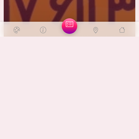
ایران, قشم-قشم
مکان