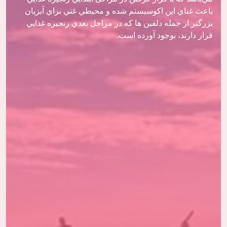
باعث غناي اين اكوسيستم شده و محيطي غني براي آبزيان
بزرگتر از جمله دلفین ها كه در مراحل بعدي زنجيره غذايي
قرار دارند، بوجود آورده است.