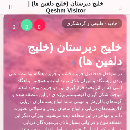
خلیج دیرستان (خلیج دلفین ها) |
Qeshm Visitor
جاذبه - طبیعی و گردشگری
خلیج دیرستان (خلیج
دلفین ها)
در سواحل حدفاصل جزيره قشم و جزيره هنگام بواسطه غني
بودن زيستگاه و ميزان بالای توليد اوليه و همچنين پناهگاه
امني كه در اثر نحوه قرارگيري اين دو جزيره بوجود آمده،
موجب شکل گیری اكوسيستم ويژه‌اي در اين منطقه شده و
گونه‌هاي با ارزش و مهمي مانند انواع پستانداران دريايي،
لاك‌پشت‌هاي دريايي و انواع ماهيان زينتي و شيلاتي بصورت
دائم و مهاجر در اين منطقه ديده مي‌شوند. ويژگي ديگر اين
منطقه تنوع و فراواني بسيار بالاي بي‌مهره‌گان دريايي
مي‌باشد كه با قرار گرفتن در مراحل ابتدايي زنجيره غذايي